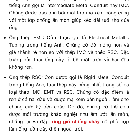
tiếng Anh gọi là Intermediate Metal Conduit hay IMC.
Chúng được bao phủ bởi một lớp mạ kẽm nóng cùng
với một lớp chống ăn mòn, giúp kéo dài tuổi thọ của
ống.
Ống thép EMT: Còn được gọi là Electrical Metallic
Tubing trong tiếng Anh. Chúng có độ mỏng hơn và
giá thành rẻ hơn so với thép IMC và thép RSC. Đặc
trưng của loại ống này là bề mặt trơn và hai đầu
không ren.
Ống thép RSC: Còn được gọi là Rigid Metal Conduit
trong tiếng Anh, loại thép này cứng nhất trong số ba
loại thép IMC, EMT và RSC. Chúng có đặc điểm là
ren ở cả hai đầu và được mạ kẽm bên ngoài, làm cho
chúng cực kỳ bền chắc. Do đó, chúng có thể chịu
được môi trường khắc nghiệt như ẩm ướt, ăn mòn,
chống lại va đập;
ống gió chống cháy
nổ phù hợp
làm
ống luồn dây điện ngoài trời
.