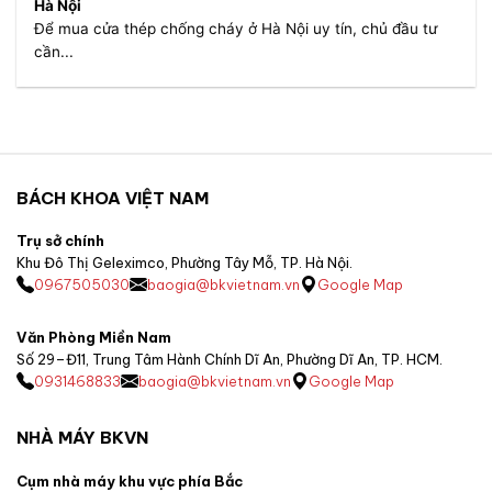
Hà Nội
Để mua cửa thép chống cháy ở Hà Nội uy tín, chủ đầu tư
cần...
BÁCH KHOA VIỆT NAM
Trụ sở chính
Khu Đô Thị Geleximco, Phường Tây Mỗ, TP. Hà Nội.
0967505030
baogia@bkvietnam.vn
Google Map
Văn Phòng Miền Nam
Số 29–Đ11, Trung Tâm Hành Chính Dĩ An, Phường Dĩ An, TP. HCM.
0931468833
baogia@bkvietnam.vn
Google Map
NHÀ MÁY BKVN
Cụm nhà máy khu vực phía Bắc