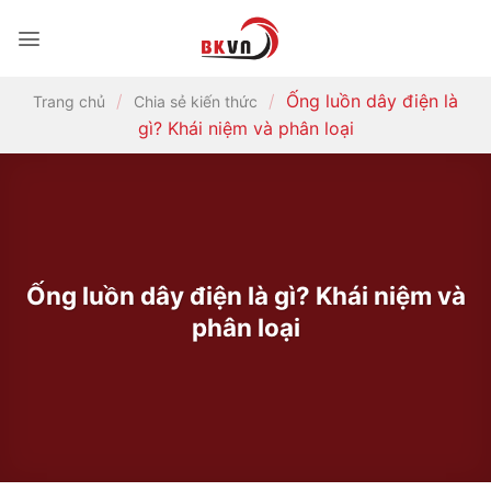
Bỏ
qua
nội
dung
/
/
Ống luồn dây điện là
Trang chủ
Chia sẻ kiến thức
gì? Khái niệm và phân loại
Ống luồn dây điện là gì? Khái niệm và
phân loại