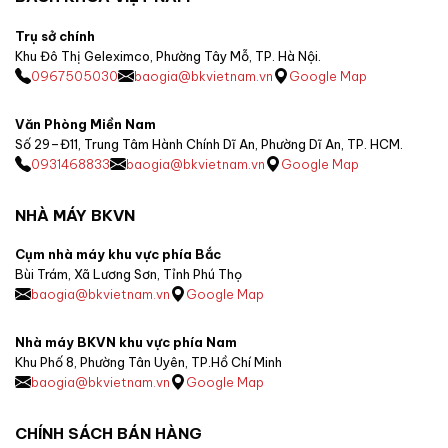
Trụ sở chính
Khu Đô Thị Geleximco, Phường Tây Mỗ, TP. Hà Nội.
0967505030
baogia@bkvietnam.vn
Google Map
Văn Phòng Miền Nam
Số 29–Đ11, Trung Tâm Hành Chính Dĩ An, Phường Dĩ An, TP. HCM.
0931468833
baogia@bkvietnam.vn
Google Map
NHÀ MÁY BKVN
Cụm nhà máy khu vực phía Bắc
Bùi Trám, Xã Lương Sơn, Tỉnh Phú Thọ
baogia@bkvietnam.vn
Google Map
Nhà máy BKVN khu vực phía Nam
Khu Phố 8, Phường Tân Uyên, TP.Hồ Chí Minh
baogia@bkvietnam.vn
Google Map
CHÍNH SÁCH BÁN HÀNG