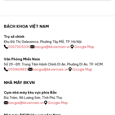
BÁCH KHOA VIỆT NAM
Trụ sở chính
Khu Đô Thị Geleximco, Phường Tây Mỗ, TP. Hà Nội.
0967505030
baogia@bkvietnam.vn
Google Map
Văn Phòng Miền Nam
Số 29–Đ11, Trung Tâm Hành Chính Dĩ An, Phường Dĩ An, TP. HCM.
0931468833
baogia@bkvietnam.vn
Google Map
NHÀ MÁY BKVN
Cụm nhà máy khu vực phía Bắc
Bùi Trám, Xã Lương Sơn, Tỉnh Phú Thọ
baogia@bkvietnam.vn
Google Map
Nhà máy BKVN khu vực phía Nam