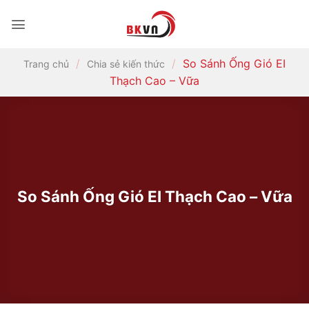
Bỏ
qua
nội
dung
/
/
So Sánh Ống Gió EI
Trang chủ
Chia sẻ kiến thức
Thạch Cao – Vữa
So Sánh Ống Gió EI Thạch Cao – Vữa