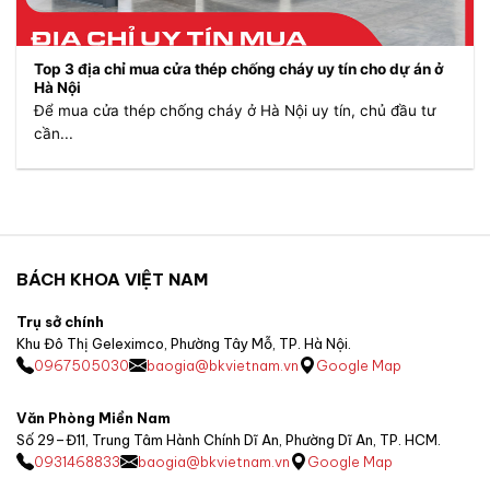
Top 3 địa chỉ mua cửa thép chống cháy uy tín cho dự án ở
Hà Nội
Để mua cửa thép chống cháy ở Hà Nội uy tín, chủ đầu tư
cần...
BÁCH KHOA VIỆT NAM
Trụ sở chính
Khu Đô Thị Geleximco, Phường Tây Mỗ, TP. Hà Nội.
0967505030
baogia@bkvietnam.vn
Google Map
Văn Phòng Miền Nam
Số 29–Đ11, Trung Tâm Hành Chính Dĩ An, Phường Dĩ An, TP. HCM.
0931468833
baogia@bkvietnam.vn
Google Map