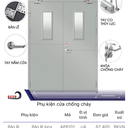
Phụ kiện cửa chống cháy
Đ.vị
Xuất
Phụ kiện
Mã
Đơn giá
tính
xứ
Bản lề
Bản lề inox
AP6101
cái
62,400
BKVN