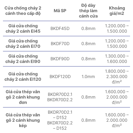
Độ dày
Cửa chống cháy 2
Khoảng
Mã SP
thép làm
cánh theo cấp độ
giá/m2
cánh cửa
Giá cửa chống
1.200.000 –
BKDF45D
0.8mm
cháy 2 cánh EI45
1.500.000
Giá cửa chống
1.200.000 –
BKDF70D
0.8mm
cháy 2 cánh EI70
1.500.000
Giá cửa chống
1.300.000 –
BKDF90D
0.8mm
cháy 2 cánh EI90
1.600.000
1.800.000 –
Giá cửa chống
BKDF120D
1.0mm
2.300.000
cháy 2 cánh EI120
đ/m²
Giá cửa thép vân
1.600.000 –
BKDR70D2.1
gỗ 2 cánh khung
0.8mm
2.000.000
BKDR70D2.2
đơn
đ/m²
BKDR70D2.1
Giá cửa thép vân
1.600.000 –
– D152
gỗ 2 cánh khung
0.8mm
2.000.000
BKDR70D2.2
kép
đ/m²
– D152