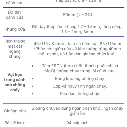
Thép dày từ 0.8 – 1.2mm
cánh cửa
Độ dày
50mm (+ – 2%)
cánh cửa
Độ dày thép làm khung 1.2 – 1.5mm, tăng cứng:
Khung cửa
1.5 – 2mm, 3mm
Kích thước
45×115 / K.thước bao cả hèm cửa 85x115mm
mặt cắt
(Phào che giữa cửa và khe tường rộng 40mm
ngang
một cạnh), có bậc dán gioăng chặn khói.
khung
Tấm ERON (hợp chất, thành phần chính
MgO) chống cháy trong lõi cánh cửa.
Vật liệu
Bông khoáng chống cháy.
trong cánh
cửa chống
Lớp vải thuỷ tinh ngăn cháy.
cháy
Keo dán chống cháy.
Gioăng chuyên dụng ngăn chặn khói, ngăn cháy
Gioăng cửa
giảm ồn
Bản lề inox
04 cái/cánh