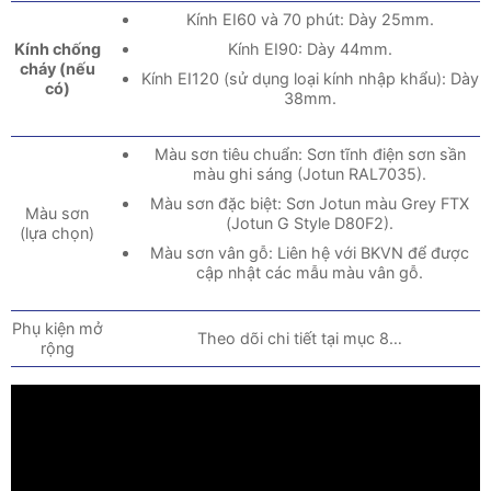
Kính EI60 và 70 phút: Dày 25mm.
Kính EI90: Dày 44mm.
Kính chống
cháy (nếu
Kính EI120 (sử dụng loại kính nhập khẩu): Dày
có)
38mm.
Màu sơn tiêu chuẩn: Sơn tĩnh điện sơn sần
màu ghi sáng (Jotun RAL7035).
Màu sơn đặc biệt: Sơn Jotun màu Grey FTX
Màu sơn
(Jotun G Style D80F2).
(lựa chọn)
Màu sơn vân gỗ: Liên hệ với BKVN để được
cập nhật các mẫu màu vân gỗ.
Phụ kiện mở
Theo dõi chi tiết tại mục 8…
rộng