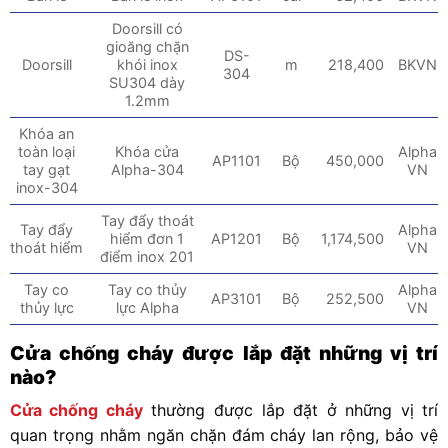
Doorsill có
gioăng chặn
DS-
Doorsill
khói inox
m
218,400
BKVN
304
SU304 dày
1.2mm
Khóa an
toàn loại
Khóa cửa
Alpha
AP1101
Bộ
450,000
tay gạt
Alpha-304
VN
inox-304
Tay đẩy thoát
Tay đẩy
Alpha
hiểm đơn 1
AP1201
Bộ
1,174,500
thoát hiểm
VN
điểm inox 201
Tay co
Tay co thủy
Alpha
AP3101
Bộ
252,500
thủy lực
lực Alpha
VN
Cửa chống cháy được lắp đặt những vị trí
nào?
Cửa chống cháy
thường được lắp đặt ở những vị trí
quan trọng nhằm ngăn chặn đám cháy lan rộng, bảo vệ