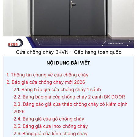
Cửa chống cháy BKVN – Cấp hàng toàn quốc
NỘI DUNG BÀI VIẾT
1.
Thông tin chung về cửa chống cháy
2.
Báo giá cửa chống cháy mới 2026
2.1.
Bảng báo giá cửa chống cháy 1 cánh
2.2.
Bảng báo giá cửa chống cháy 2 cánh BK DOOR
2.3.
Bảng báo giá cửa thép chống cháy có kiểm định
2026
2.4.
Bảng giá cửa gỗ chống cháy
2.5.
Bảng giá cửa inox chống cháy
2.6.
Bảng giá cửa kính chống cháy