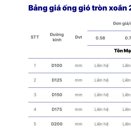
Bảng giá ống gió tròn xoắn
Đơn giá/
Đường
STT
Đvt
0.58
0.
kính
Tôn M
1
D100
mm
Liên hệ
Liên
2
D125
mm
Liên hệ
Liên
3
D150
mm
Liên hệ
Liên
4
D175
mm
Liên hệ
Liên
5
D200
mm
Liên hệ
Liên