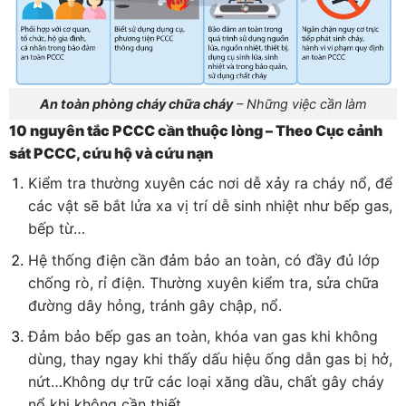
An toàn phòng cháy chữa cháy
– Những việc cần làm
10 nguyên tắc PCCC cần thuộc lòng – Theo Cục cảnh
sát PCCC, cứu hộ và cứu nạn
Kiểm tra thường xuyên các nơi dễ xảy ra cháy nổ, để
các vật sẽ bắt lửa xa vị trí dễ sinh nhiệt như bếp gas,
bếp từ…
Hệ thống điện cần đảm bảo an toàn, có đầy đủ lớp
chống rò, rỉ điện. Thường xuyên kiểm tra, sửa chữa
đường dây hỏng, tránh gây chập, nổ.
Đảm bảo bếp gas an toàn, khóa van gas khi không
dùng, thay ngay khi thấy dấu hiệu ống dẫn gas bị hở,
nứt…Không dự trữ các loại xăng dầu, chất gây cháy
nổ khi không cần thiết.