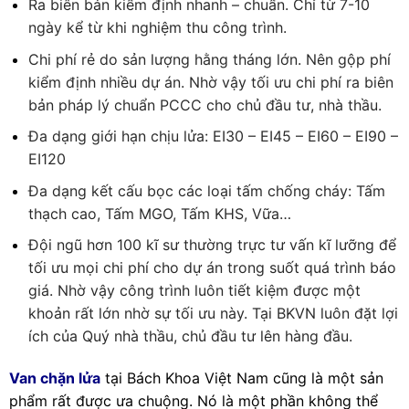
Ra biên bản kiểm định nhanh – chuẩn. Chỉ từ 7-10
ngày kể từ khi nghiệm thu công trình.
Chi phí rẻ do sản lượng hằng tháng lớn. Nên gộp phí
kiểm định nhiều dự án. Nhờ vậy tối ưu chi phí ra biên
bản pháp lý chuẩn PCCC cho chủ đầu tư, nhà thầu.
Đa dạng giới hạn chịu lửa: EI30 – EI45 – EI60 – EI90 –
EI120
Đa dạng kết cấu bọc các loại tấm chống cháy: Tấm
thạch cao, Tấm MGO, Tấm KHS, Vữa…
Đội ngũ hơn 100 kĩ sư thường trực tư vấn kĩ lưỡng để
tối ưu mọi chi phí cho dự án trong suốt quá trình báo
giá. Nhờ vậy công trình luôn tiết kiệm được một
khoản rất lớn nhờ sự tối ưu này. Tại BKVN luôn đặt lợi
ích của Quý nhà thầu, chủ đầu tư lên hàng đầu.
Van chặn lửa
tại Bách Khoa Việt Nam cũng là một sản
phẩm rất được ưa chuộng. Nó là một phần không thể