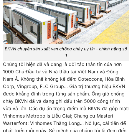
BKVN chuyên sản xuất van chống cháy uy tín – chính hãng số
1
Chúng tôi hiện đã và đang là đối tác thân tín của hơn
1000 Chủ Đầu tư và Nhà thầu tại Việt Nam và Đông
Nam Á. Không thể không kể đến: Coteccons, Hòa Bình
Corp, Vingroup, FLC Group… Giá trị thương hiệu BKVN
được khẳng định trong từng sản phẩm. Ống gió chống
cháy BKVN đã và đang ghi dấu trên 5000 công trình
vừa và lớn. Các dự án trọng điểm mà BKVN đã góp mặt:
Vinhomes Metropolis Liễu Giai; Chung cư Masteri
Warterfont; Vinhomes Thăng Long…
Nỗ lực, cải tiến để
phát triển mỗi ngày. Sứ mệnh của chúng tôi là đem đến