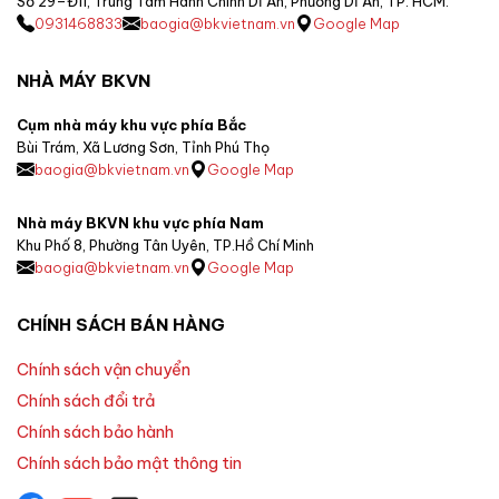
Số 29–Đ11, Trung Tâm Hành Chính Dĩ An, Phường Dĩ An, TP. HCM.
0931468833
baogia@bkvietnam.vn
Google Map
NHÀ MÁY BKVN
Cụm nhà máy khu vực phía Bắc
Bùi Trám, Xã Lương Sơn, Tỉnh Phú Thọ
baogia@bkvietnam.vn
Google Map
Nhà máy BKVN khu vực phía Nam
Khu Phố 8, Phường Tân Uyên, TP.Hồ Chí Minh
baogia@bkvietnam.vn
Google Map
CHÍNH SÁCH BÁN HÀNG
Chính sách vận chuyển
Chính sách đổi trả
Chính sách bảo hành
Chính sách bảo mật thông tin