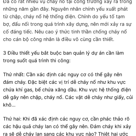
Đã có rất nhiều vụ cháy nổ tại công trường xảy ra trong
những năm gần đây. Nguyên nhân chính yếu xuất phát
từ chập, cháy nổ hệ thống điện. Chính do yếu tố tạm
bợ, đấu nối trong quá trình xây dựng, nên mới xảy ra sự
cố đáng tiếc. Nêu cao ý thức tinh thần chống cháy nổ
cho cán bộ công nhân là điều vô cùng cần thiết.
3 Điều thiết yếu bắt buộc ban quản lý dự án cần làm
trong suốt quá trình thi công:
Thứ nhất: Cần xác định các nguy cơ có thể gây nên
đám cháy. Đặc biệt các vị trí dễ cháy nổ như khu vực
chứa khí gas, bể chứa xăng dầu. Khu vực hệ thống điện
dễ gây nên chập, cháy nổ. Các vật dễ cháy như giấy, củi
khô…
Thứ hai: Khi đã xác định các nguy cơ, cần phác thảo rõ
các hậu quả cháy lan có thể gây nên. Đám cháy khi xảy
ra sẽ dễ cháy lan sang các khu vực nào? Thiệt hại ước