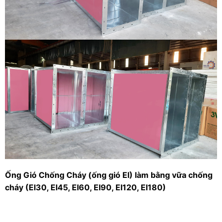
Ống Gió Chống Cháy (ống gió EI) làm bằng vữa chống
cháy (EI30, EI45, EI60, EI90, EI120, EI180)