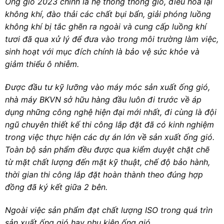
Ống gió 2023 chính là hệ thống thông gió, điều hòa lại
không khí, đào thải các chất bụi bẩn, giải phóng luồng
không khí bị tắc ghẽn ra ngoài và cung cấp luồng khí
tươi đã qua xử lý để đưa vào trong môi trường làm việc,
sinh hoạt với mục đích chính là bảo vệ sức khỏe và
giảm thiểu ô nhiễm.
Được đầu tư kỹ lưỡng vào máy móc sản xuất ống gió,
nhà máy BKVN sở hữu hàng đầu luôn đi trước về áp
dụng những công nghệ hiện đại mới nhất, đi cùng là đội
ngũ chuyên thiết kế thi công lắp đặt đã có kinh nghiệm
trong việc thực hiện các dự án lớn về sản xuất ống gió.
Toàn bộ sản phẩm đều được qua kiểm duyệt chặt chẽ
từ mặt chất lượng đến mặt kỹ thuật, chế độ bảo hành,
thời gian thi công lắp đặt hoàn thành theo đúng hợp
đồng đã ký kết giữa 2 bên.
Ngoài việc sản phẩm đạt chất lượng ISO trong quá trìn
sản xuất ống gió hay phụ kiện ống gió….