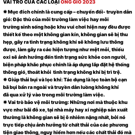
VAI TRÒ CỦA CÁC LOẠI
ỐNG GIÓ 2023
✵ Mục đích chính là cung cấp – chuyển đổi- truyền dẫn
gió: Đặc thù của môi trường làm việc hay môi
trường sinh sống hoặc khu vui chơi hiện nay đều được
thiết kế theo một không gian kín, không gian sẽ bị thu
hẹp, gây ra tình trạng không khí sẽ không lưu thông
được, làm gây ra các hiện tượng như mệt mỏi, thiếu
oxi sẽ ảnh hưởng đến tình trạng sức khỏe con người,
biện pháp khắc phục chính là áp dụng lắp đặt hệ thống
thông gió, thoát khỏi tình trạng không khí bị trì trệ.
✵ Giúp thải bụi và lọc khí: Tác dụng là lọc toàn bộ cạn
bã bụi bẩn ra ngoài và truyền dẫn luồng không khí
đã qua xử lý vào trong môi trường làm việc.
✵ Vai trò bảo vệ môi trường: Những nơi mà thuộc khu
vực như bãi đỗ xe, tại nhà máy hay xí nghiệp sản xuất
thường là không gian sẽ bị ô nhiễm nặng nhất, bởi nó
trực tiếp chịu ảnh hưởng từ chất thải của các phương
tiện giao thông, nguy hiểm hơn nếu các chất thải đó mà