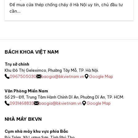
Để mua cửa thép chống cháy ở Hà Nội uy tín, chủ đầu tư
cần...
BÁCH KHOA VIỆT NAM
Trụ sở chính
Khu Đô Thị Geleximco, Phường Tây Mỗ, TP. Hà Nội.
0967505030
baogia@bkvietnam.vn
Google Map
Văn Phòng Miền Nam
Số 29–Đ11, Trung Tâm Hành Chính Dĩ An, Phường Dĩ An, TP. HCM.
0931468833
baogia@bkvietnam.vn
Google Map
NHÀ MÁY BKVN
Cụm nhà máy khu vực phía Bắc
Bùi Trám, Xã Lương Sơn, Tỉnh Phú Thọ