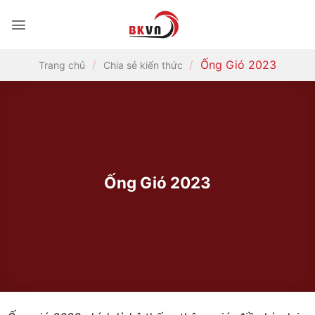
Bỏ
qua
nội
dung
/
/
Ống Gió 2023
Trang chủ
Chia sẻ kiến thức
Ống Gió 2023