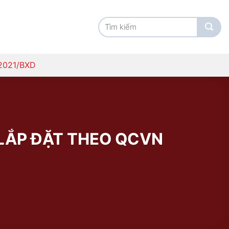
Tìm
kiếm:
2021/BXD
Í LẮP ĐẶT THEO QCVN