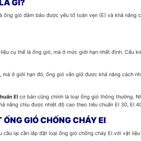
LÀ GÌ?
à ống gió đảm bảo được yếu tố toàn vẹn (E) và khả năng c
t liệu cụ thể là ống gió, mà ở mức giới hạn nhất định. Cấu 
ệt, mà ở giới hạn đó, ống gió vẫn giữ được khả năng cách nh
chuẩn EI
cơ bản cũng chính là loại ống gió thông thường. 
ả năng chịu được nhiệt độ cao theo tiêu chuẩn EI 30, EI 40,
ẶT ỐNG GIÓ CHỐNG CHÁY EI
yêu cầu lại cần lắp đặt loại ống gió chống cháy EI với vật l