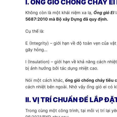
I. ỐNG GIÓ CHỐNG CHÁY EI 
Không còn là một khái niệm xa lạ,
Ống gió EI
l
5687:2010 mà Bộ xây Dựng đã quy định.
Cụ thể là:
E (Integrity) – giới hạn về độ toàn vẹn của vậ
gãy hỏng…
I (Insulation) – giới hạn về khả năng cách nhi
bị ảnh hưởng bởi tác dụng nhiệt cao.
Nói một cách khác,
ống gió chống cháy tiêu 
cách nhiệt bên ngoài. Nhờ vậy ống gió ei có kh
II. VỊ TRÍ CHUẨN ĐỂ LẮP Đ
Trong cùng một công trình, tại mỗi vị trí lại 