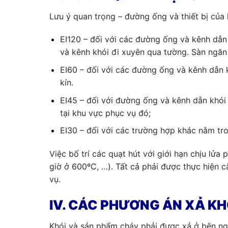
Lưu ý quan trọng – đường ống và thiết bị của 
EI120 – đối với các đường ống và kênh dẫn
và kênh khói đi xuyên qua tường. Sàn ngă
EI60 – đối với các đường ống và kênh dẫn 
kín.
EI45 – đối với đường ống và kênh dẫn khói
tại khu vực phục vụ đó;
EI30 – đối với các trường hợp khác nằm t
Việc bố trí các quạt hút với giới hạn chịu lửa
giờ ở 600ºC, …). Tất cả phải được thực hiện 
vụ.
IV. CÁC PHƯƠNG ÁN XẢ KH
Khói và sản phẩm cháy phải được xả ở bên ngo