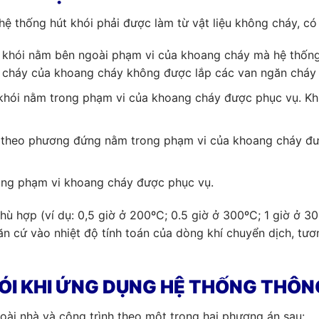
hệ thống hút khói phải được làm từ vật liệu không cháy, có
 khói nằm bên ngoài phạm vi của khoang cháy mà hệ thống đ
n cháy của khoang cháy không được lắp các van ngăn cháy 
khói nằm trong phạm vi của khoang cháy được phục vụ. Khi
 theo phương đứng nằm trong phạm vi của khoang cháy đượ
rong phạm vi khoang cháy được phục vụ.
 phù hợp (ví dụ: 0,5 giờ ở 200ºC; 0.5 giờ ở 300ºC; 1 giờ ở 3
căn cứ vào nhiệt độ tính toán của dòng khí chuyển dịch, t
ÓI KHI ỨNG DỤNG HỆ THỐNG THÔN
ài nhà và công trình theo một trong hai phương án sau: