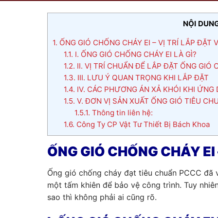
NỘI DUNG
1.
ỐNG GIÓ CHỐNG CHÁY EI – VỊ TRÍ LẮP ĐẶT 
1.1.
I. ỐNG GIÓ CHỐNG CHÁY EI LÀ GÌ?
1.2.
II. VỊ TRÍ CHUẨN ĐỂ LẮP ĐẶT ỐNG GIÓ
1.3.
III. LƯU Ý QUAN TRỌNG KHI LẮP ĐẶT
1.4.
IV. CÁC PHƯƠNG ÁN XẢ KHÓI KHI ỨNG
1.5.
V. ĐƠN VỊ SẢN XUẤT ỐNG GIÓ TIÊU CHU
1.5.1.
Thông tin liên hệ:
1.6.
Công Ty CP Vật Tư Thiết Bị Bách Khoa
ỐNG GIÓ CHỐNG CHÁY EI 
Ống gió chống cháy đạt tiêu chuẩn PCCC đã v
một tấm khiên để bảo vệ công trình. Tuy nhiên 
sao thì không phải ai cũng rõ.