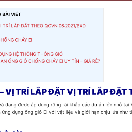
 BÀI VIẾT
VỊ TRÍ LẮP ĐẶT THEO QCVN 06:2021/BXD
 CHỐNG CHÁY EI
 DỤNG HỆ THỐNG THÔNG GIÓ
ẨN ỐNG GIÓ CHỐNG CHÁY EI UY TÍN – GIÁ RẺ?
– VỊ TRÍ LẮP ĐẶT VỊ TRÍ LẮP ĐẶ
à đang được áp dụng rộng rãi khắp các dự án lớn nhỏ tại 
ứng dụng ống gió EI với vật liệu và giới hạn chịu lửa như t