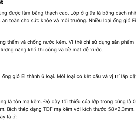
ệt
cùng được làm bằng thạch cao. Lớp ở giữa là bông cách nh
, an toàn cho sức khỏe và môi trường. Nhiều loại ống gió E
ống thấm và chống nước kém. Vì thế chỉ sử dụng sản phẩm 
 lượng nặng khó thi công và bề mặt dễ xước.
 ống gió Ei thành 6 loại. Mỗi loại có kết cấu và vị trí lắp đ
ùng là tôn mạ kẽm. Độ dày tối thiểu của lớp trong cùng là
mm. Bích thép dạng TDF mạ kẽm với kích thước 58×2.3mm.
ày là ở: