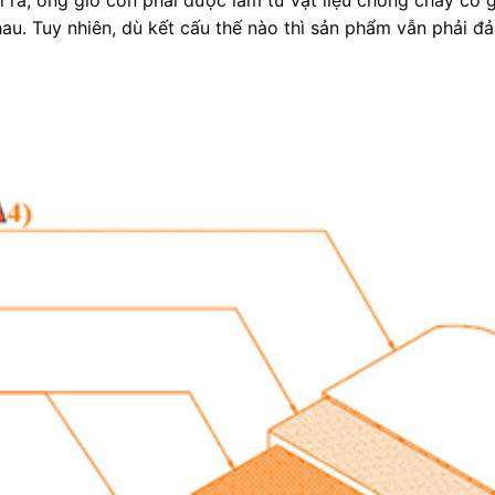
a, ống gió còn phải được làm từ vật liệu chống cháy có gi
hau. Tuy nhiên, dù kết cấu thế nào thì sản phẩm vẫn phải đ