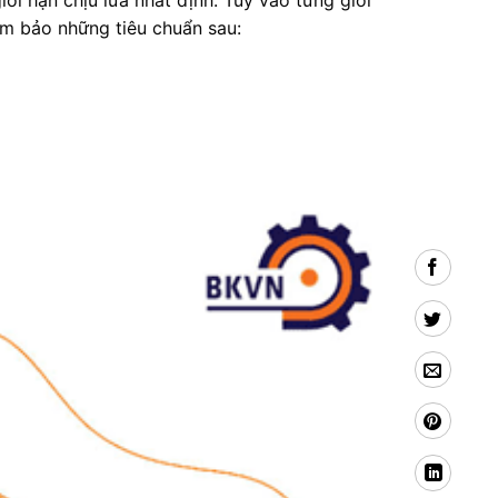
ới hạn chịu lửa nhất định. Tùy vào từng giới
ảm bảo những tiêu chuẩn sau: