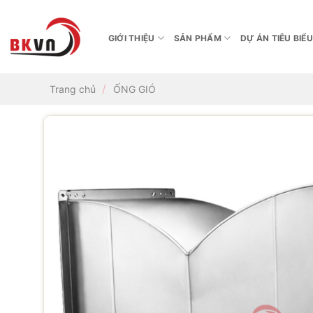
Bỏ
qua
GIỚI THIỆU
SẢN PHẨM
DỰ ÁN TIÊU BIỂU
nội
dung
/
Trang chủ
ỐNG GIÓ