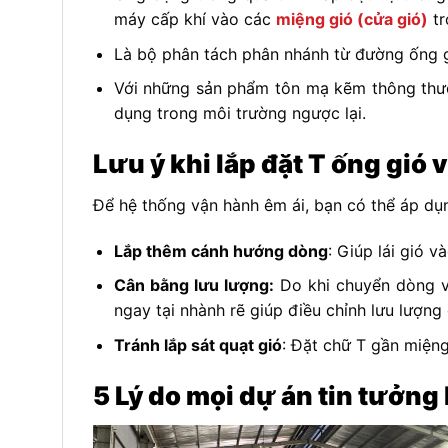
máy cấp khí vào các
miệng gió (cửa gió)
tr
Là bộ phân tách phân nhánh từ đường ống gió
Với những sản phẩm tôn mạ kẽm thông thườ
dụng trong môi trường ngược lại.
Lưu ý khi lắp đặt T ống gió
Để hệ thống vận hành êm ái, bạn có thể áp dụ
Lắp thêm cánh hướng dòng
: Giúp lái gió 
Cân bằng lưu lượng:
Do khi chuyển dòng vớ
ngay tại nhành rẽ giúp điều chỉnh lưu lượng
Tránh lắp sát quạt gió
: Đặt chữ T gần miệng
5 Lý do mọi dự án tin tưởn