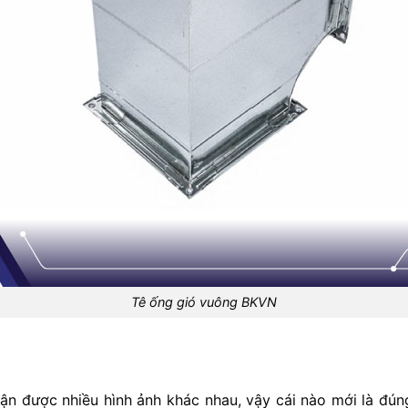
Tê ống gió vuông BKVN
hận được nhiều hình ảnh khác nhau, vậy cái nào mới là đú