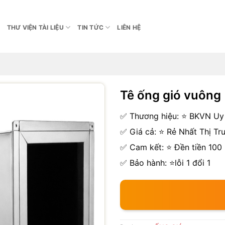
THƯ VIỆN TÀI LIỆU
TIN TỨC
LIÊN HỆ
Tê ống gió vuông
✅ Thương hiệu: ⭐ BKVN Uy 
✅ Giá cả: ⭐ Rẻ Nhất Thị Tr
✅ Cam kết: ⭐ Đền tiền 100
✅ Bảo hành: ⭐lỗi 1 đổi 1