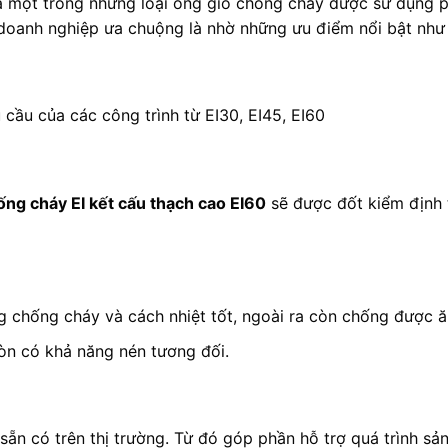
à một trong những loại ống gió chống cháy được sử dụng ph
 doanh nghiệp ưa chuộng là nhờ những ưu điểm nổi bật như
 cầu của các công trình từ EI30, EI45, EI60
ống cháy EI kết cấu thạch cao EI60
sẽ được đốt kiểm định 
 chống cháy và cách nhiệt tốt, ngoài ra còn chống được ăn
òn có khả năng nén tương đối.
 sẵn có trên thị trường. Từ đó góp phần hỗ trợ quá trình s