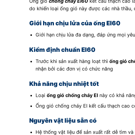
Ống gió
chống cháy EI60
kết cấu thạch cao l
do khiến loại ống gió này được các nhà thầu,
Giới hạn chịu lửa của ống EI60
Giới hạn chịu lửa đa dạng, đáp ứng mọi yêu
Kiểm định chuẩn EI60
Trước khi sản xuất hàng loạt thì
ống gió ch
nhận bởi các đơn vị có chức năng
Khả năng chịu nhiệt tốt
Loại
ống gió chống cháy EI
này có khả năng
Ống gió chống cháy EI kết cấu thạch cao c
Nguyên vật liệu sẵn có
Hệ thống vật liệu để sản xuất rất dễ tìm và