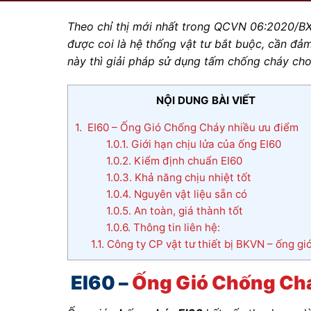
Theo chỉ thị mới nhất trong QCVN 06:2020/BX
được coi là hệ thống vật tư bắt buộc, cần đảm
này thì giải pháp sử dụng tấm chống cháy cho
NỘI DUNG BÀI VIẾT
1.
EI60 – Ống Gió Chống Cháy nhiều ưu điểm
1.0.1.
Giới hạn chịu lửa của ống EI60
1.0.2.
Kiểm định chuẩn EI60
1.0.3.
Khả năng chịu nhiệt tốt
1.0.4.
Nguyên vật liệu sẵn có
1.0.5.
An toàn, giá thành tốt
1.0.6.
Thông tin liên hệ:
1.1.
Công ty CP vật tư thiết bị BKVN – ống gi
EI60 –
Ống Gió Chống Ch