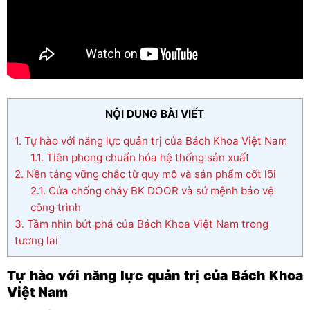
NỘI DUNG BÀI VIẾT
1.
Tự hào với năng lực quản trị của Bách Khoa Việt Nam
1.1.
Tiên phong chuẩn hóa hệ thống sản xuất
2.
Nền tảng vững chắc từ quy mô và sản phẩm cốt lõi
2.1.
Cửa chống cháy BK DOOR và sứ mệnh bảo vệ
công trình
3.
Tầm nhìn bứt phá của Bách Khoa Việt Nam trong
tương lai
Tự hào với năng lực quản trị của Bách Khoa
Việt Nam