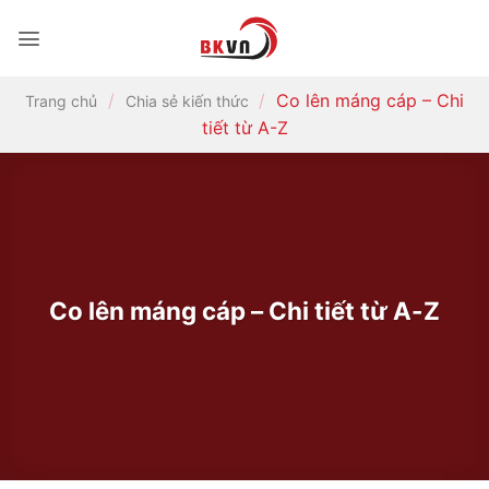
Bỏ
qua
nội
dung
/
/
Co lên máng cáp – Chi
Trang chủ
Chia sẻ kiến thức
tiết từ A-Z
Co lên máng cáp – Chi tiết từ A-Z