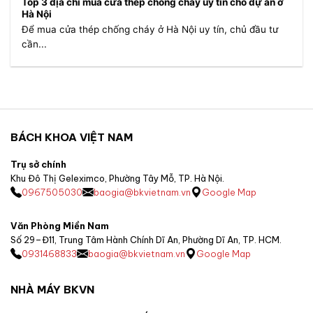
Top 3 địa chỉ mua cửa thép chống cháy uy tín cho dự án ở
Hà Nội
Để mua cửa thép chống cháy ở Hà Nội uy tín, chủ đầu tư
cần...
BÁCH KHOA VIỆT NAM
Trụ sở chính
Khu Đô Thị Geleximco, Phường Tây Mỗ, TP. Hà Nội.
0967505030
baogia@bkvietnam.vn
Google Map
Văn Phòng Miền Nam
Số 29–Đ11, Trung Tâm Hành Chính Dĩ An, Phường Dĩ An, TP. HCM.
0931468833
baogia@bkvietnam.vn
Google Map
NHÀ MÁY BKVN