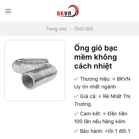
Bỏ
qua
nội
dung
/
Trang chủ
ỐNG GIÓ
Ống gió bạc
mềm không
cách nhiệt
✅ Thương hiệu: ⭐ BKVN
Uy tín nhất ngành
✅ Giá cả: ⭐ Rẻ Nhất Thị
Trường
✅ Cam kết: ⭐ Đền tiền
100 lần nếu hàng kém
✅ Bảo hành: ⭐lỗi 1 đổi 1