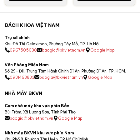
BÁCH KHOA VIỆT NAM
Trụ sở chính
Khu Đô Thị Geleximco, Phường Tây Mỗ, TP. Hà Nội.
0967505030
baogia@bkvietnam.vn
Google Map
Văn Phòng Miền Nam
Số 29–Đ11, Trung Tâm Hành Chính Dĩ An, Phường Dĩ An, TP. HCM.
0931468833
baogia@bkvietnam.vn
Google Map
NHÀ MÁY BKVN
Cụm nhà máy khu vực phía Bắc
Bùi Trám, Xã Lương Sơn, Tỉnh Phú Thọ
baogia@bkvietnam.vn
Google Map
Nhà máy BKVN khu vực phía Nam
Khu Phố 8, Phường Tân Uyên, TP.Hồ Chí Minh